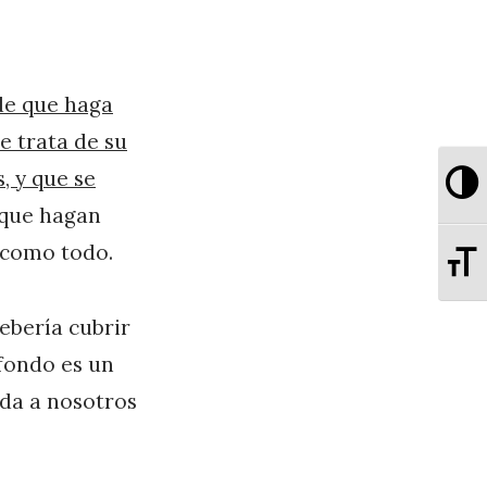
de que haga
e trata de su
Al
, y que se
 que hagan
, como todo.
Al
ebería cubrir
 fondo es un
 da a nosotros