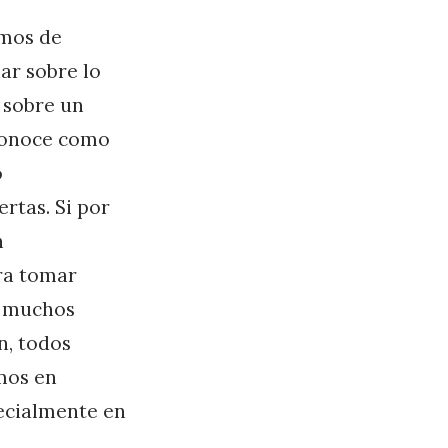
amos de
ar sobre lo
 sobre un
 conoce como
o
rtas. Si por
n
ra tomar
n muchos
n, todos
mos en
pecialmente en