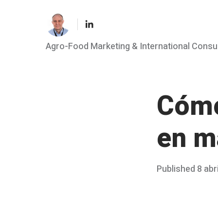
LinkedIn
Agro-Food Marketing & International Consu
Skip
to
content
Cómo
en m
Posted
Published
8 abr
on