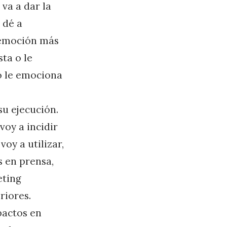
 va a dar la
 dé a
a emoción más
ta o le
 o le emociona
su ejecución.
oy a incidir
oy a utilizar,
s en prensa,
eting
riores.
pactos en