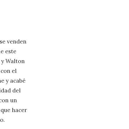
 se venden
ue este
g y Walton
 con el
me y acabé
idad del
 con un
s que hacer
o.