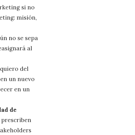
rketing si no
ting: misión,
ún no se sepa
easignará al
quiero del
 en un nuevo
recer en un
dad de
 prescriben
takeholders