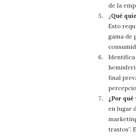
de la emp
¿
Qué quie
Esto requ
gama de p
consumid
Identific
hemisferi
final prev
percepcio
¿Por qué
en lugar 
marketing
trastos”.