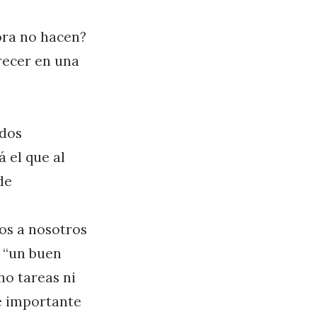
ra no hacen?
crecer en una
 dos
á el que al
de
os a nosotros
 “un buen
no tareas ni
 e importante