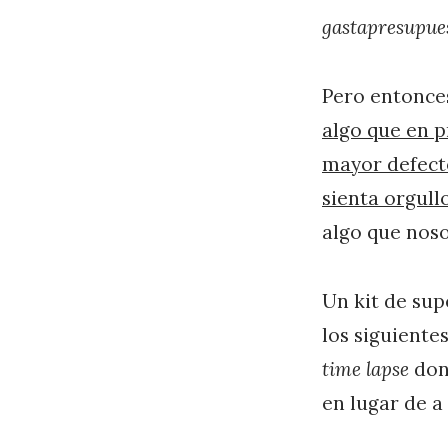
gastapresupues
Pero entonce
algo que en p
mayor defect
sienta orgull
algo que noso
Un kit de sup
los siguiente
time lapse
dond
en lugar de a