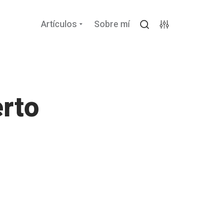
Expand
Artículos
Sobre mí
child
Search
Settings
menu
rto