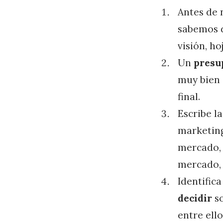
Antes de 
sabemos d
visión, ho
Un
presu
muy bien q
final.
Escribe l
marketing
mercado, 
mercado, e
Identific
decidir
so
entre ell