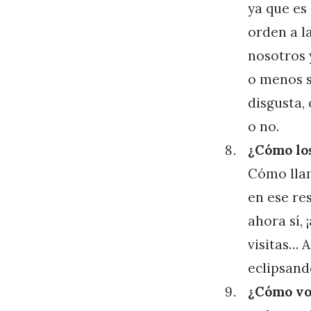
ya que es
orden a l
nosotros 
o menos s
disgusta,
o no.
¿Cómo lo
Cómo llam
en ese re
ahora sí, 
visitas… 
eclipsand
¿Cómo vo