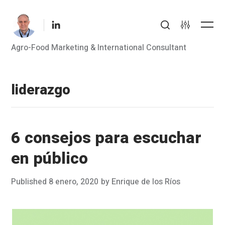
Skip
LinkedIn
to
Me
Search
Settings
content
Agro-Food Marketing & International Consultant
liderazgo
6 consejos para escuchar
en público
Posted
Published
8 enero, 2020
by
Enrique de los Ríos
on